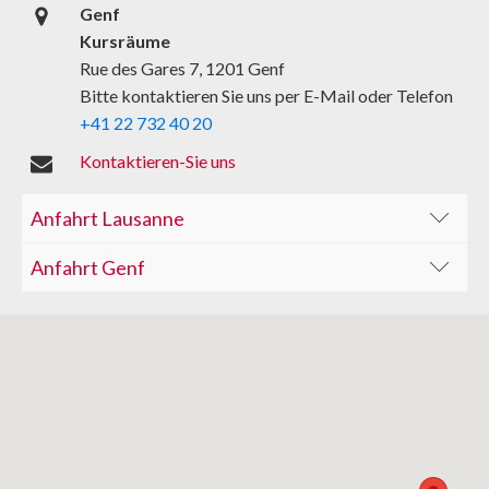
Genf
Kursräume
Rue des Gares 7, 1201 Genf
Bitte kontaktieren Sie uns per E-Mail oder Telefon
+41 22 732 40 20
Kontaktieren-Sie uns
Anfahrt Lausanne
Anfahrt Genf
M1 | M2 | LEB : Haltestelle Lausanne-
Métro
Flon
Bahnhof Genf (Zug, Straßenbahn,
1 | 2 | 4 | 6 | 7 | 8 | 9 | 13 | 17 : Arrêt Bel-
Bus
Bus).Benutzen Sie die Unterführung auf
Air
der Seite Lausanne und verlassen Sie
Öffentliche
Parkhaus Chauderon – Parkhaus du
Voiture
den Bahnhof auf der Nordseite.
Verkehrsmittel
Centre – Parkhaus Migros Métropole
Benutzen Sie die Fußgängerbrücke
rechts vom Café
Oh Martine
, um ins
Unsere Büros befinden sich im 4. Stock
Viertel Montbrillant zu gelangen.