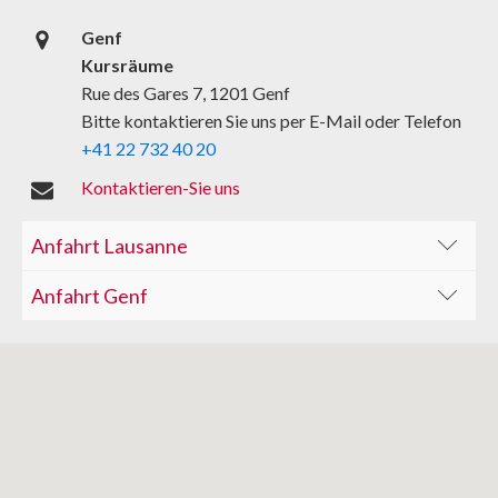
Genf
Kursräume
Rue des Gares 7, 1201 Genf
Bitte kontaktieren Sie uns per E-Mail oder Telefon
+41 22 732 40 20
Kontaktieren-Sie uns
Anfahrt Lausanne
Anfahrt Genf
M1 | M2 | LEB : Haltestelle Lausanne-
Métro
Flon
Bahnhof Genf (Zug, Straßenbahn,
1 | 2 | 4 | 6 | 7 | 8 | 9 | 13 | 17 : Arrêt Bel-
Bus
Bus).Benutzen Sie die Unterführung auf
Air
der Seite Lausanne und verlassen Sie
Öffentliche
Parkhaus Chauderon – Parkhaus du
Voiture
den Bahnhof auf der Nordseite.
Verkehrsmittel
Centre – Parkhaus Migros Métropole
Benutzen Sie die Fußgängerbrücke
rechts vom Café
Oh Martine
, um ins